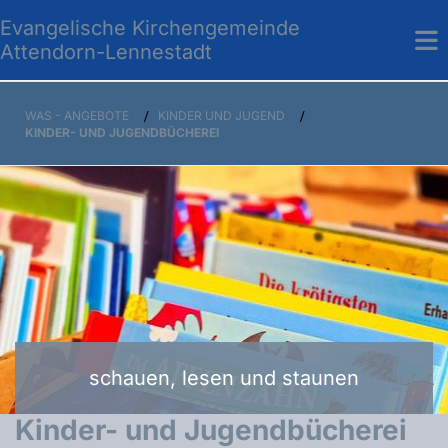
Evangelische Kirchengemeinde
Attendorn-Lennestadt
WAS - ANGEBOTE
/
KINDER UND JUGEND
/
KINDER- UND JUGENDBÜCHEREI
schauen, lesen und staunen
Kinder- und Jugendbücherei