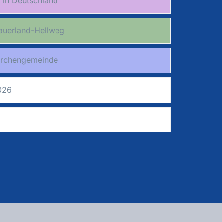
 in Deutschland
auerland-Hellweg
irchengemeinde
026