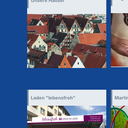
Unsere Häuser
Laden "lebensfroh"
Marti