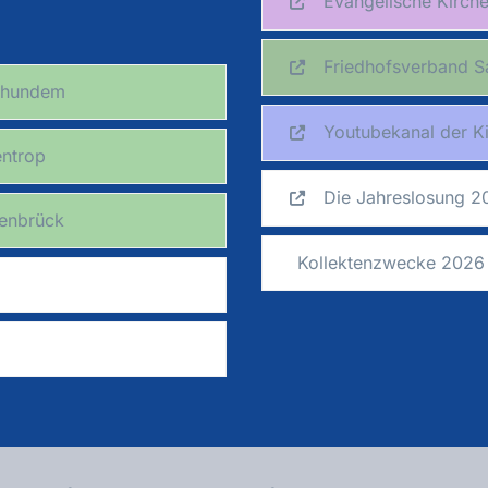
Evangelische Kirche
Friedhofsverband S
enhundem
Youtubekanal der K
entrop
Die Jahreslosung 2
venbrück
Kollektenzwecke 2026