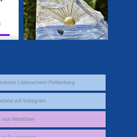
enkreis Lüdenscheid-Plettenberg
rland auf Instagram
e von Westfalen