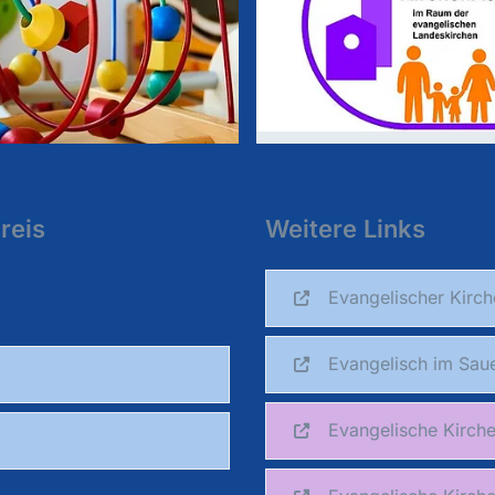
reis
Weitere Links
Evangelischer Kirch
Evangelisch im Saue
Evangelische Kirch