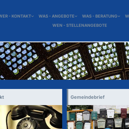
WER - KONTAKT
WAS - ANGEBOTE
WAS - BERATUNG
W
WEN - STELLENANGEBOTE
kt
Gemeindebrief