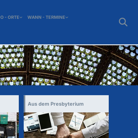
O - ORTE
WANN - TERMINE
Aus dem Presbyterium