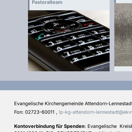
Pastoralteam
Evangelische Kirchengemeinde Attendorn-Lennestadt
Fon:
02723-60011
,
lp-kg-attendorn-lennestadt@ekv
Kontoverbindung für Spenden
: Evangelische Krei