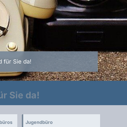
d für Sie da!
r Sie da!
sbüros
Jugendbüro