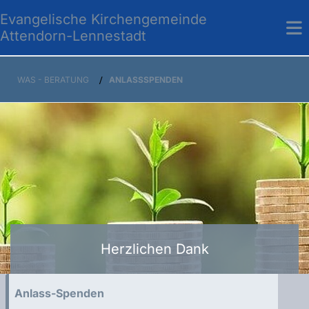
Evangelische Kirchengemeinde
Attendorn-Lennestadt
WAS - BERATUNG
/
ANLASSSPENDEN
Herzlichen Dank
Anlass-Spenden