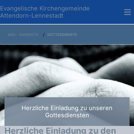
Evangelische Kirchengemeinde
Attendorn-Lennestadt
WAS - ANGEBOTE
/
GOTTESDIENSTE
Herzliche Einladung zu unseren
Gottesdiensten
Herzliche Einladung zu den