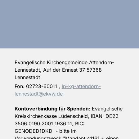
Evangelische Kirchengemeinde Attendorn-
Lennestadt, Auf der Ennest 37 57368
Lennestadt
Fon:
02723-60011
,
lp-kg-attendorn-
lennestadt@ekvw.de
Kontoverbindung für Spenden
: Evangelische
Kreiskirchenkasse Lüdenscheid, IBAN: DE22
3506 0190 2001 1936 11, BIC:
GENODED1DKD - bitte im
Verwendungszweck "Mandant 41161 + einen